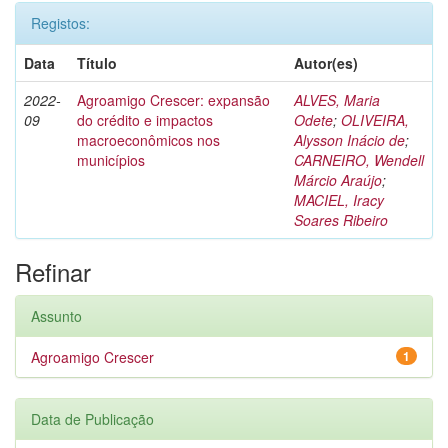
Registos:
Data
Título
Autor(es)
2022-
Agroamigo Crescer: expansão
ALVES, Maria
09
do crédito e impactos
Odete
;
OLIVEIRA,
macroeconômicos nos
Alysson Inácio de
;
municípios
CARNEIRO, Wendell
Márcio Araújo
;
MACIEL, Iracy
Soares Ribeiro
Refinar
Assunto
Agroamigo Crescer
1
Data de Publicação