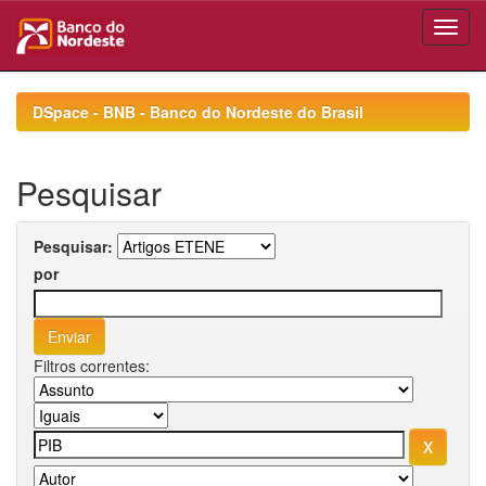
Skip
navigation
DSpace - BNB - Banco do Nordeste do Brasil
Pesquisar
Pesquisar:
por
Filtros correntes: