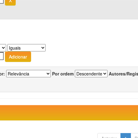
or:
Por ordem
Autores/Regi