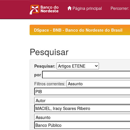
Página principal
Percorrer
Skip
navigation
DSpace - BNB - Banco do Nordeste do Brasil
Pesquisar
Pesquisar:
por
Filtros correntes: