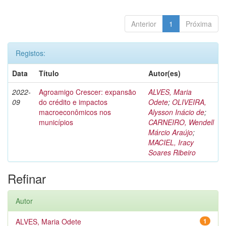
Anterior
1
Próxima
Registos:
Data
Título
Autor(es)
2022-
Agroamigo Crescer: expansão
ALVES, Maria
09
do crédito e impactos
Odete
;
OLIVEIRA,
macroeconômicos nos
Alysson Inácio de
;
municípios
CARNEIRO, Wendell
Márcio Araújo
;
MACIEL, Iracy
Soares Ribeiro
Refinar
Autor
ALVES, Maria Odete
1