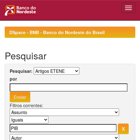
Skip
navigation
DSpace - BNB - Banco do Nordeste do Brasil
Pesquisar
Pesquisar:
por
Filtros correntes: