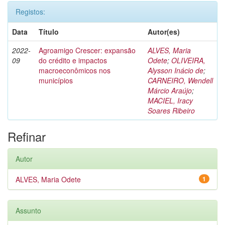
Registos:
Data
Título
Autor(es)
2022-
Agroamigo Crescer: expansão
ALVES, Maria
09
do crédito e impactos
Odete
;
OLIVEIRA,
macroeconômicos nos
Alysson Inácio de
;
municípios
CARNEIRO, Wendell
Márcio Araújo
;
MACIEL, Iracy
Soares Ribeiro
Refinar
Autor
ALVES, Maria Odete
1
Assunto