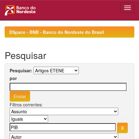
Skip
navigation
DSpace - BNB - Banco do Nordeste do Brasil
Pesquisar
Pesquisar:
por
Filtros correntes: