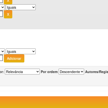
or:
Por ordem
Autores/Regi