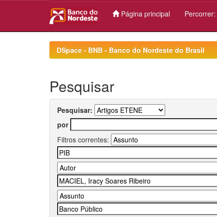
Página principal
Percorrer
Skip
navigation
DSpace - BNB - Banco do Nordeste do Brasil
Pesquisar
Pesquisar:
por
Filtros correntes: