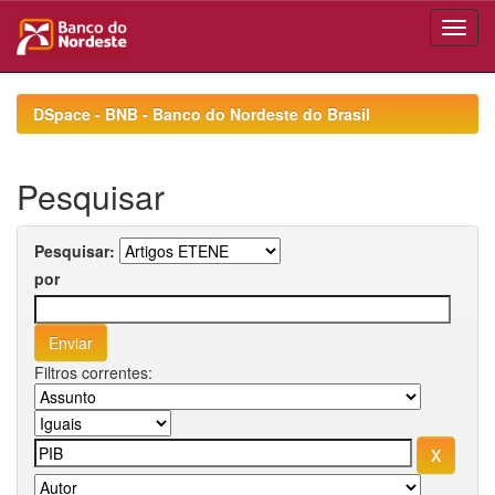
Skip
navigation
DSpace - BNB - Banco do Nordeste do Brasil
Pesquisar
Pesquisar:
por
Filtros correntes: