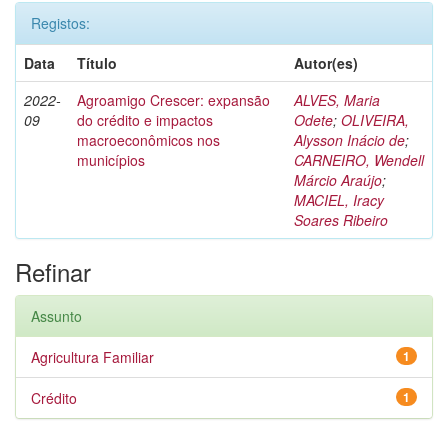
Registos:
Data
Título
Autor(es)
2022-
Agroamigo Crescer: expansão
ALVES, Maria
09
do crédito e impactos
Odete
;
OLIVEIRA,
macroeconômicos nos
Alysson Inácio de
;
municípios
CARNEIRO, Wendell
Márcio Araújo
;
MACIEL, Iracy
Soares Ribeiro
Refinar
Assunto
Agricultura Familiar
1
Crédito
1