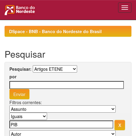
Skip
navigation
DSpace - BNB - Banco do Nordeste do Brasil
Pesquisar
Pesquisar:
por
Filtros correntes: