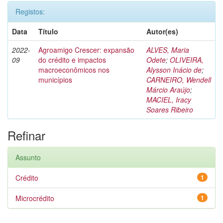
Registos:
Data
Título
Autor(es)
2022-
Agroamigo Crescer: expansão
ALVES, Maria
09
do crédito e impactos
Odete
;
OLIVEIRA,
macroeconômicos nos
Alysson Inácio de
;
municípios
CARNEIRO, Wendell
Márcio Araújo
;
MACIEL, Iracy
Soares Ribeiro
Refinar
Assunto
Crédito
1
Microcrédito
1