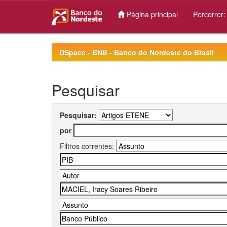
Página principal
Percorrer
Skip
navigation
DSpace - BNB - Banco do Nordeste do Brasil
Pesquisar
Pesquisar:
por
Filtros correntes: