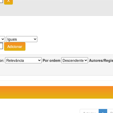
or:
Por ordem
Autores/Regi