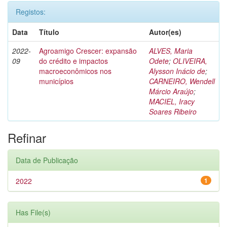
Registos:
Data
Título
Autor(es)
2022-
Agroamigo Crescer: expansão
ALVES, Maria
09
do crédito e impactos
Odete
;
OLIVEIRA,
macroeconômicos nos
Alysson Inácio de
;
municípios
CARNEIRO, Wendell
Márcio Araújo
;
MACIEL, Iracy
Soares Ribeiro
Refinar
Data de Publicação
2022
1
Has File(s)