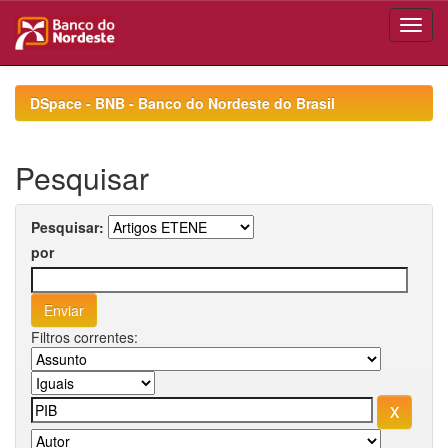
Skip
navigation
DSpace - BNB - Banco do Nordeste do Brasil
Pesquisar
Pesquisar:
por
Filtros correntes: