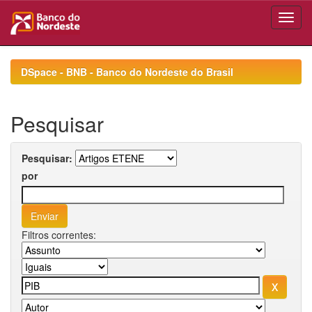
Skip
navigation
DSpace - BNB - Banco do Nordeste do Brasil
Pesquisar
Pesquisar:
por
Filtros correntes: