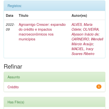
Registos:
Data
Título
Autor(es)
2022-
Agroamigo Crescer: expansão
ALVES, Maria
09
do crédito e impactos
Odete
;
OLIVEIRA,
macroeconômicos nos
Alysson Inácio de
;
municípios
CARNEIRO, Wendell
Márcio Araújo
;
MACIEL, Iracy
Soares Ribeiro
Refinar
Assunto
Crédito
1
Has File(s)