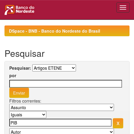
Skip
navigation
DSpace - BNB - Banco do Nordeste do Brasil
Pesquisar
Pesquisar:
por
Filtros correntes: