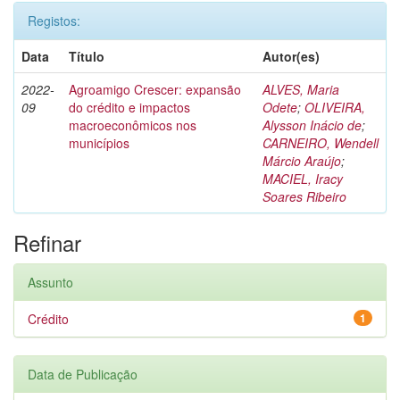
Registos:
Data
Título
Autor(es)
2022-
Agroamigo Crescer: expansão
ALVES, Maria
09
do crédito e impactos
Odete
;
OLIVEIRA,
macroeconômicos nos
Alysson Inácio de
;
municípios
CARNEIRO, Wendell
Márcio Araújo
;
MACIEL, Iracy
Soares Ribeiro
Refinar
Assunto
Crédito
1
Data de Publicação