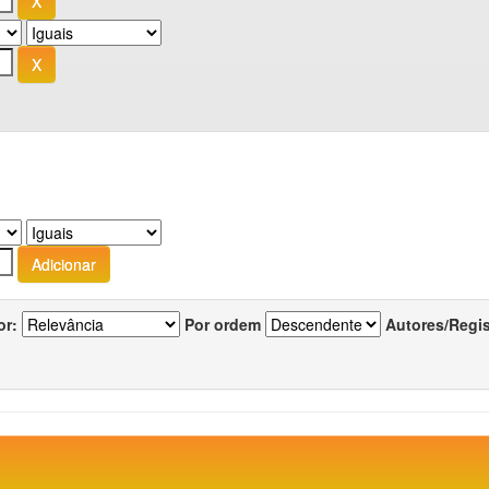
or:
Por ordem
Autores/Regi