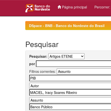
Página principal
Percorrer
Skip
navigation
DSpace - BNB - Banco do Nordeste do Brasil
Pesquisar
Pesquisar:
por
Filtros correntes: