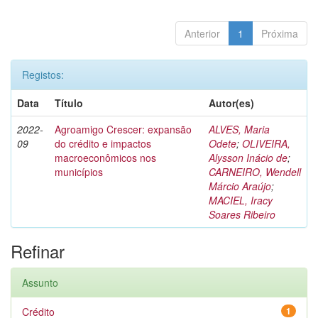
Anterior
1
Próxima
Registos:
Data
Título
Autor(es)
2022-
Agroamigo Crescer: expansão
ALVES, Maria
09
do crédito e impactos
Odete
;
OLIVEIRA,
macroeconômicos nos
Alysson Inácio de
;
municípios
CARNEIRO, Wendell
Márcio Araújo
;
MACIEL, Iracy
Soares Ribeiro
Refinar
Assunto
Crédito
1