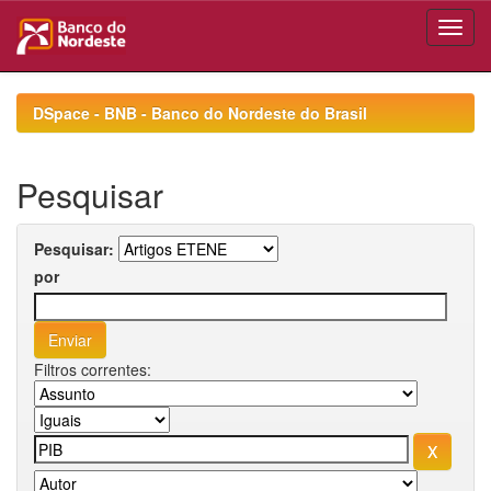
Skip
navigation
DSpace - BNB - Banco do Nordeste do Brasil
Pesquisar
Pesquisar:
por
Filtros correntes: