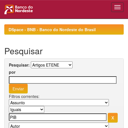
Skip
navigation
DSpace - BNB - Banco do Nordeste do Brasil
Pesquisar
Pesquisar:
por
Filtros correntes: