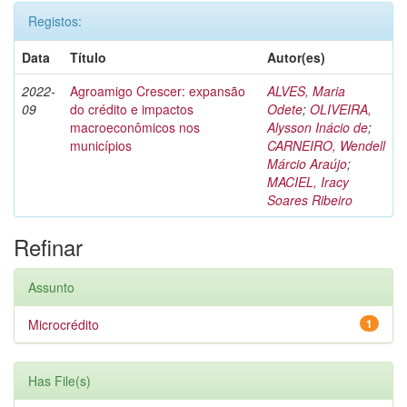
Registos:
Data
Título
Autor(es)
2022-
Agroamigo Crescer: expansão
ALVES, Maria
09
do crédito e impactos
Odete
;
OLIVEIRA,
macroeconômicos nos
Alysson Inácio de
;
municípios
CARNEIRO, Wendell
Márcio Araújo
;
MACIEL, Iracy
Soares Ribeiro
Refinar
Assunto
Microcrédito
1
Has File(s)