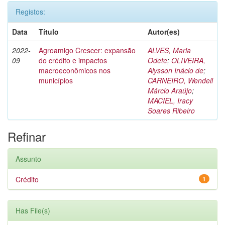
Registos:
Data
Título
Autor(es)
2022-
Agroamigo Crescer: expansão
ALVES, Maria
09
do crédito e impactos
Odete
;
OLIVEIRA,
macroeconômicos nos
Alysson Inácio de
;
municípios
CARNEIRO, Wendell
Márcio Araújo
;
MACIEL, Iracy
Soares Ribeiro
Refinar
Assunto
Crédito
1
Has File(s)