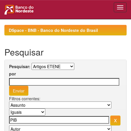
Skip
navigation
DSpace - BNB - Banco do Nordeste do Brasil
Pesquisar
Pesquisar:
por
Filtros correntes: