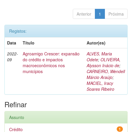
Anterior
1
Próxima
Registos:
Data
Título
Autor(es)
2022-
Agroamigo Crescer: expansão
ALVES, Maria
09
do crédito e impactos
Odete
;
OLIVEIRA,
macroeconômicos nos
Alysson Inácio de
;
municípios
CARNEIRO, Wendell
Márcio Araújo
;
MACIEL, Iracy
Soares Ribeiro
Refinar
Assunto
Crédito
1