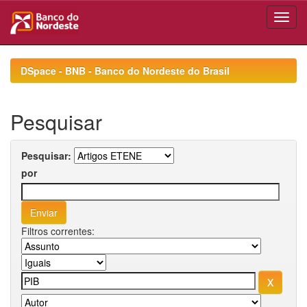
Skip
navigation
DSpace - BNB - Banco do Nordeste do Brasil
Pesquisar
Pesquisar:
por
Filtros correntes: