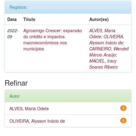
Registos:
Data
Título
Autor(es)
2022-
Agroamigo Crescer: expansão
ALVES, Maria
09
do crédito e impactos
Odete
;
OLIVEIRA,
macroeconômicos nos
Alysson Inácio de
;
municípios
CARNEIRO, Wendell
Márcio Araújo
;
MACIEL, Iracy
Soares Ribeiro
Refinar
Autor
ALVES, Maria Odete
1
OLIVEIRA, Alysson Inácio de
1