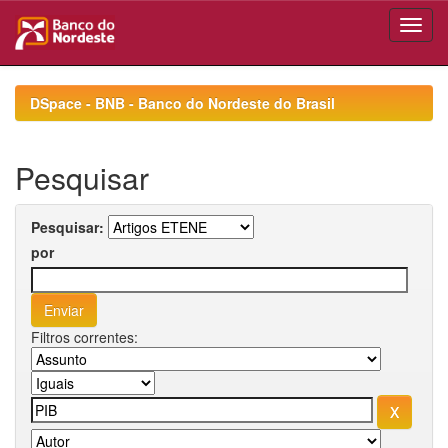
Skip
navigation
DSpace - BNB - Banco do Nordeste do Brasil
Pesquisar
Pesquisar:
por
Filtros correntes: