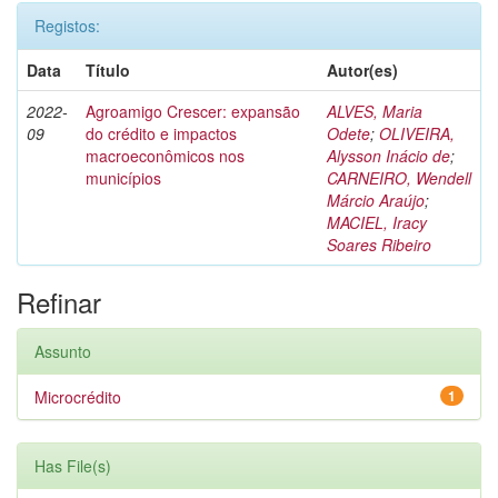
Registos:
Data
Título
Autor(es)
2022-
Agroamigo Crescer: expansão
ALVES, Maria
09
do crédito e impactos
Odete
;
OLIVEIRA,
macroeconômicos nos
Alysson Inácio de
;
municípios
CARNEIRO, Wendell
Márcio Araújo
;
MACIEL, Iracy
Soares Ribeiro
Refinar
Assunto
Microcrédito
1
Has File(s)