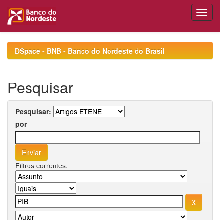
Skip
navigation
DSpace - BNB - Banco do Nordeste do Brasil
Pesquisar
Pesquisar:
por
Filtros correntes: