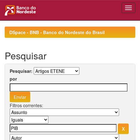
Skip
navigation
DSpace - BNB - Banco do Nordeste do Brasil
Pesquisar
Pesquisar:
por
Filtros correntes: