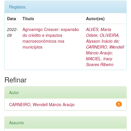
Registos:
Data
Título
Autor(es)
2022-
Agroamigo Crescer: expansão
ALVES, Maria
09
do crédito e impactos
Odete
;
OLIVEIRA,
macroeconômicos nos
Alysson Inácio de
;
municípios
CARNEIRO, Wendell
Márcio Araújo
;
MACIEL, Iracy
Soares Ribeiro
Refinar
Autor
CARNEIRO, Wendell Márcio Araújo
1
Assunto