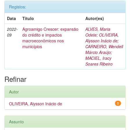
Registos:
Data
Título
Autor(es)
2022-
Agroamigo Crescer: expansão
ALVES, Maria
09
do crédito e impactos
Odete
;
OLIVEIRA,
macroeconômicos nos
Alysson Inácio de
;
municípios
CARNEIRO, Wendell
Márcio Araújo
;
MACIEL, Iracy
Soares Ribeiro
Refinar
Autor
OLIVEIRA, Alysson Inácio de
1
Assunto