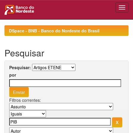
Skip
navigation
DSpace - BNB - Banco do Nordeste do Brasil
Pesquisar
Pesquisar:
por
Filtros correntes: