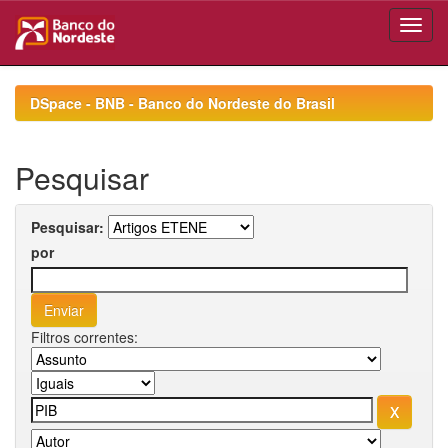
Skip
navigation
DSpace - BNB - Banco do Nordeste do Brasil
Pesquisar
Pesquisar:
por
Filtros correntes: