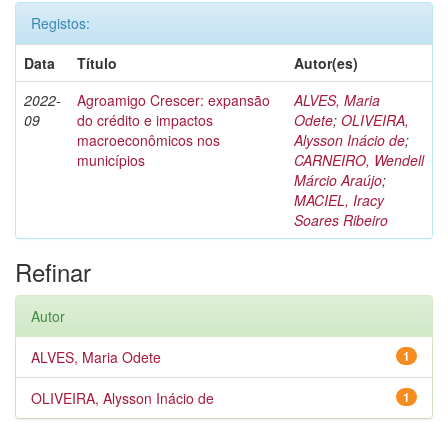
Registos:
Data
Título
Autor(es)
2022-
Agroamigo Crescer: expansão
ALVES, Maria
09
do crédito e impactos
Odete
;
OLIVEIRA,
macroeconômicos nos
Alysson Inácio de
;
municípios
CARNEIRO, Wendell
Márcio Araújo
;
MACIEL, Iracy
Soares Ribeiro
Refinar
Autor
ALVES, Maria Odete
1
OLIVEIRA, Alysson Inácio de
1