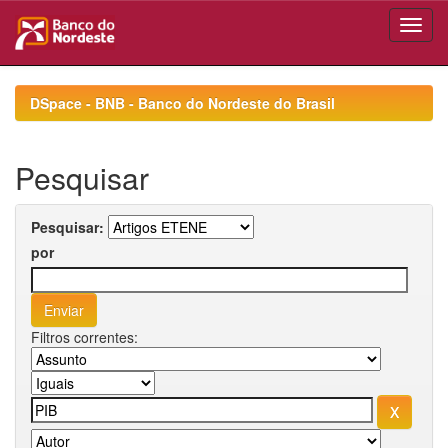
Skip
navigation
DSpace - BNB - Banco do Nordeste do Brasil
Pesquisar
Pesquisar:
por
Filtros correntes: