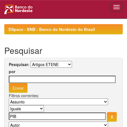
Skip
navigation
DSpace - BNB - Banco do Nordeste do Brasil
Pesquisar
Pesquisar:
por
Filtros correntes: