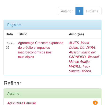
Anterior
1
Próxima
Registos:
Data
Título
Autor(es)
2022-
Agroamigo Crescer: expansão
ALVES, Maria
09
do crédito e impactos
Odete
;
OLIVEIRA,
macroeconômicos nos
Alysson Inácio de
;
municípios
CARNEIRO, Wendell
Márcio Araújo
;
MACIEL, Iracy
Soares Ribeiro
Refinar
Assunto
Agricultura Familiar
1