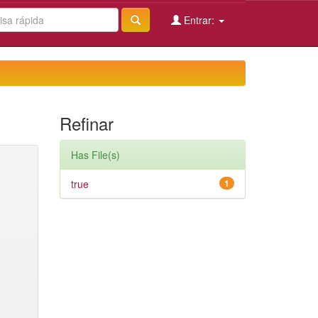
Entrar:
Refinar
Has File(s)
true
1