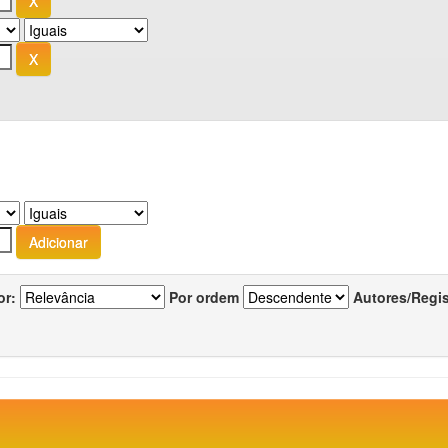
or:
Por ordem
Autores/Regi