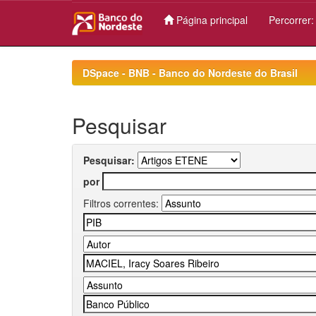
Página principal
Percorrer
Skip
navigation
DSpace - BNB - Banco do Nordeste do Brasil
Pesquisar
Pesquisar:
por
Filtros correntes: