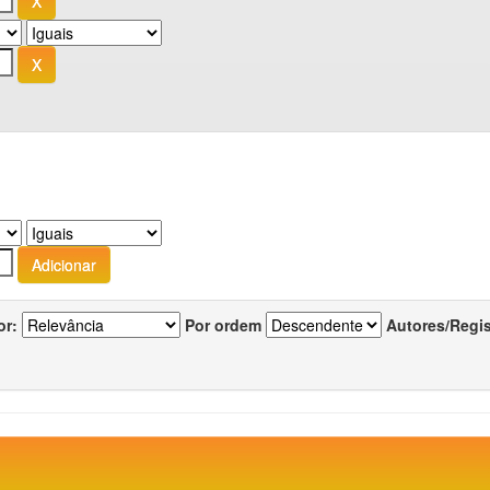
or:
Por ordem
Autores/Regi