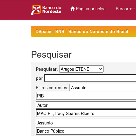
Página principal
Percorrer
Skip
navigation
DSpace - BNB - Banco do Nordeste do Brasil
Pesquisar
Pesquisar:
por
Filtros correntes: