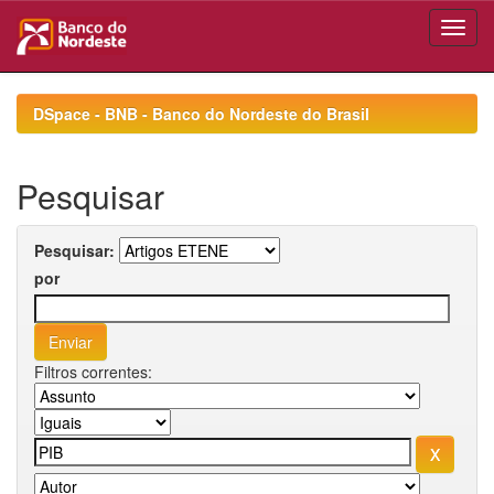
Skip
navigation
DSpace - BNB - Banco do Nordeste do Brasil
Pesquisar
Pesquisar:
por
Filtros correntes: