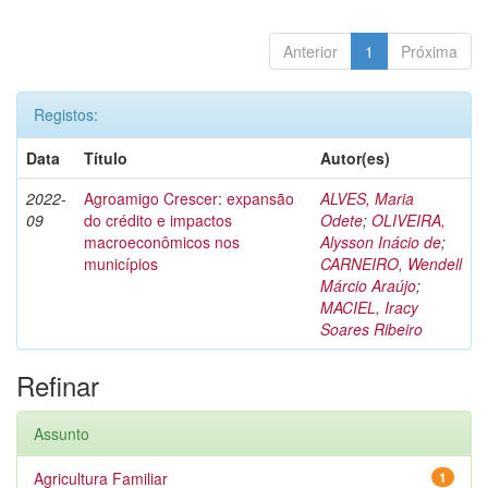
Anterior
1
Próxima
Registos:
Data
Título
Autor(es)
2022-
Agroamigo Crescer: expansão
ALVES, Maria
09
do crédito e impactos
Odete
;
OLIVEIRA,
macroeconômicos nos
Alysson Inácio de
;
municípios
CARNEIRO, Wendell
Márcio Araújo
;
MACIEL, Iracy
Soares Ribeiro
Refinar
Assunto
Agricultura Familiar
1