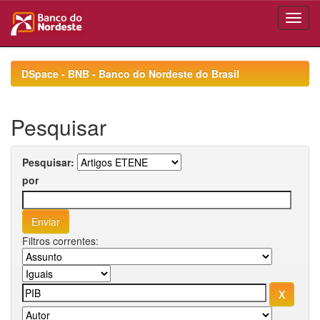
Skip
navigation
DSpace - BNB - Banco do Nordeste do Brasil
Pesquisar
Pesquisar:
por
Filtros correntes: