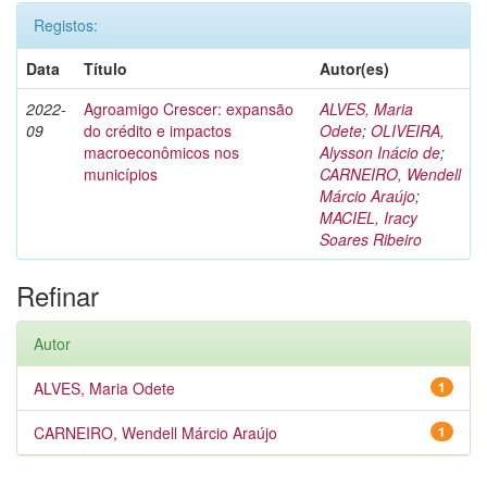
Registos:
Data
Título
Autor(es)
2022-
Agroamigo Crescer: expansão
ALVES, Maria
09
do crédito e impactos
Odete
;
OLIVEIRA,
macroeconômicos nos
Alysson Inácio de
;
municípios
CARNEIRO, Wendell
Márcio Araújo
;
MACIEL, Iracy
Soares Ribeiro
Refinar
Autor
ALVES, Maria Odete
1
CARNEIRO, Wendell Márcio Araújo
1