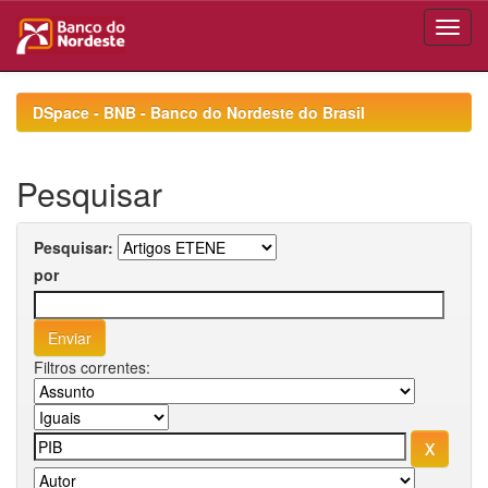
Skip
navigation
DSpace - BNB - Banco do Nordeste do Brasil
Pesquisar
Pesquisar:
por
Filtros correntes: