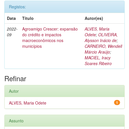
Registos:
Data
Título
Autor(es)
2022-
Agroamigo Crescer: expansão
ALVES, Maria
09
do crédito e impactos
Odete
;
OLIVEIRA,
macroeconômicos nos
Alysson Inácio de
;
municípios
CARNEIRO, Wendell
Márcio Araújo
;
MACIEL, Iracy
Soares Ribeiro
Refinar
Autor
ALVES, Maria Odete
1
Assunto