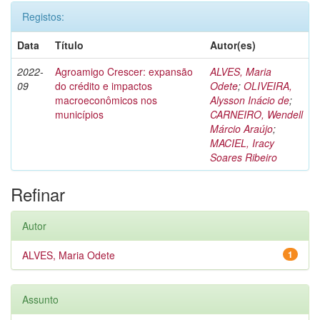
Registos:
Data
Título
Autor(es)
2022-
Agroamigo Crescer: expansão
ALVES, Maria
09
do crédito e impactos
Odete
;
OLIVEIRA,
macroeconômicos nos
Alysson Inácio de
;
municípios
CARNEIRO, Wendell
Márcio Araújo
;
MACIEL, Iracy
Soares Ribeiro
Refinar
Autor
ALVES, Maria Odete
1
Assunto