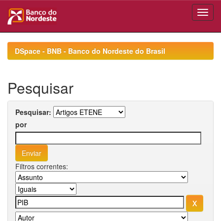
Skip
navigation
DSpace - BNB - Banco do Nordeste do Brasil
Pesquisar
Pesquisar:
por
Filtros correntes: