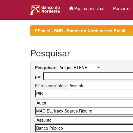
Página principal
Percorrer
Skip
navigation
DSpace - BNB - Banco do Nordeste do Brasil
Pesquisar
Pesquisar:
por
Filtros correntes: