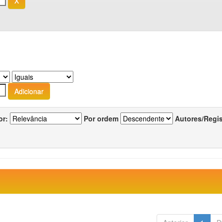
or:
Por ordem
Autores/Regi