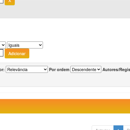
or:
Por ordem
Autores/Regi