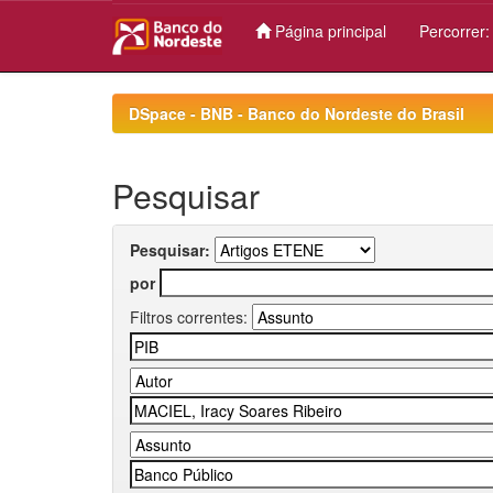
Página principal
Percorrer
Skip
navigation
DSpace - BNB - Banco do Nordeste do Brasil
Pesquisar
Pesquisar:
por
Filtros correntes: