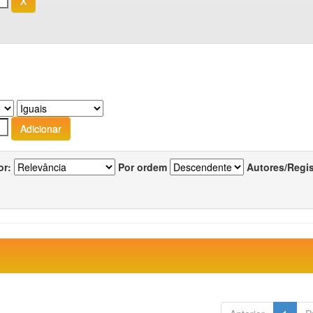
or:
Por ordem
Autores/Regi