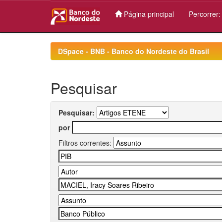
Página principal
Percorrer
Skip
navigation
DSpace - BNB - Banco do Nordeste do Brasil
Pesquisar
Pesquisar:
por
Filtros correntes: