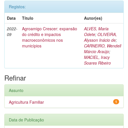
Registos:
Data
Título
Autor(es)
2022-
Agroamigo Crescer: expansão
ALVES, Maria
09
do crédito e impactos
Odete
;
OLIVEIRA,
macroeconômicos nos
Alysson Inácio de
;
municípios
CARNEIRO, Wendell
Márcio Araújo
;
MACIEL, Iracy
Soares Ribeiro
Refinar
Assunto
Agricultura Familiar
1
Data de Publicação