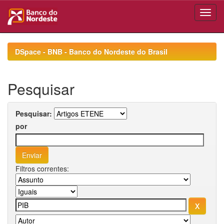
Skip
navigation
DSpace - BNB - Banco do Nordeste do Brasil
Pesquisar
Pesquisar:
por
Filtros correntes: