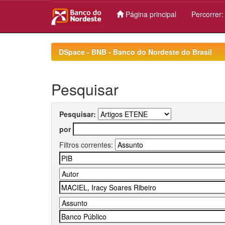
Página principal
Percorrer
Skip
navigation
DSpace - BNB - Banco do Nordeste do Brasil
Pesquisar
Pesquisar:
por
Filtros correntes: