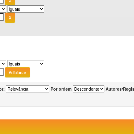
or:
Por ordem
Autores/Regi