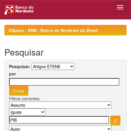
Skip
navigation
DSpace - BNB - Banco do Nordeste do Brasil
Pesquisar
Pesquisar:
por
Filtros correntes: