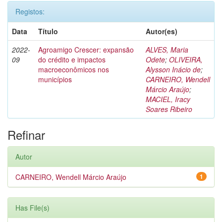
Registos:
Data
Título
Autor(es)
2022-
Agroamigo Crescer: expansão
ALVES, Maria
09
do crédito e impactos
Odete
;
OLIVEIRA,
macroeconômicos nos
Alysson Inácio de
;
municípios
CARNEIRO, Wendell
Márcio Araújo
;
MACIEL, Iracy
Soares Ribeiro
Refinar
Autor
CARNEIRO, Wendell Márcio Araújo
1
Has File(s)