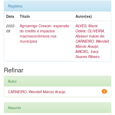
Registos:
Data
Título
Autor(es)
2022-
Agroamigo Crescer: expansão
ALVES, Maria
09
do crédito e impactos
Odete
;
OLIVEIRA,
macroeconômicos nos
Alysson Inácio de
;
municípios
CARNEIRO, Wendell
Márcio Araújo
;
MACIEL, Iracy
Soares Ribeiro
Refinar
Autor
CARNEIRO, Wendell Márcio Araújo
1
Assunto