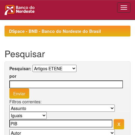
Skip
navigation
DSpace - BNB - Banco do Nordeste do Brasil
Pesquisar
Pesquisar:
por
Filtros correntes: