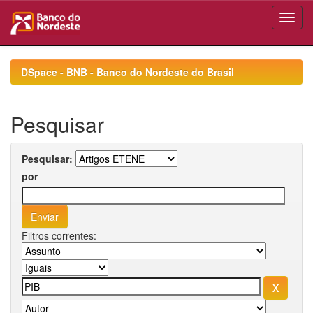
Skip
navigation
DSpace - BNB - Banco do Nordeste do Brasil
Pesquisar
Pesquisar:
por
Filtros correntes: