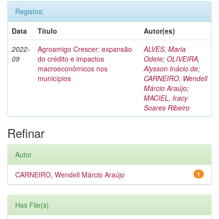
Registos:
Data
Título
Autor(es)
2022-
Agroamigo Crescer: expansão
ALVES, Maria
09
do crédito e impactos
Odete
;
OLIVEIRA,
macroeconômicos nos
Alysson Inácio de
;
municípios
CARNEIRO, Wendell
Márcio Araújo
;
MACIEL, Iracy
Soares Ribeiro
Refinar
Autor
CARNEIRO, Wendell Márcio Araújo
1
Has File(s)