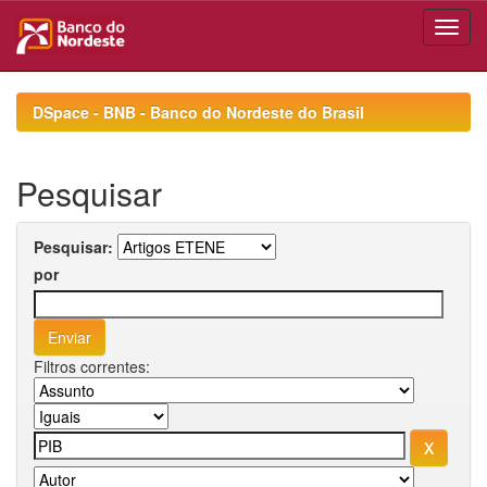
Skip
navigation
DSpace - BNB - Banco do Nordeste do Brasil
Pesquisar
Pesquisar:
por
Filtros correntes: