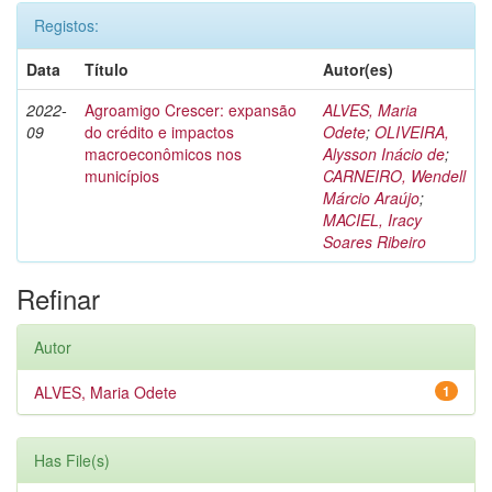
Registos:
Data
Título
Autor(es)
2022-
Agroamigo Crescer: expansão
ALVES, Maria
09
do crédito e impactos
Odete
;
OLIVEIRA,
macroeconômicos nos
Alysson Inácio de
;
municípios
CARNEIRO, Wendell
Márcio Araújo
;
MACIEL, Iracy
Soares Ribeiro
Refinar
Autor
ALVES, Maria Odete
1
Has File(s)