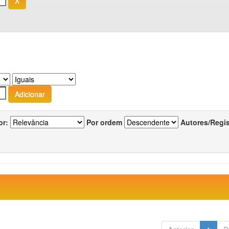
or:
Por ordem
Autores/Regi