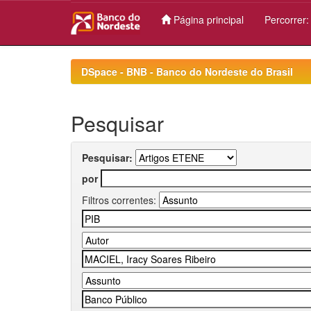
Página principal
Percorrer
Skip
navigation
DSpace - BNB - Banco do Nordeste do Brasil
Pesquisar
Pesquisar:
por
Filtros correntes: