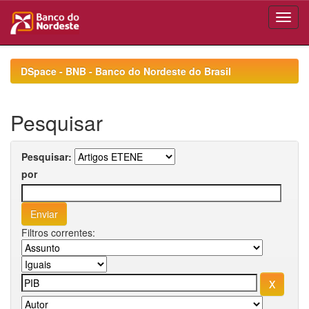
Skip
navigation
DSpace - BNB - Banco do Nordeste do Brasil
Pesquisar
Pesquisar:
por
Filtros correntes: