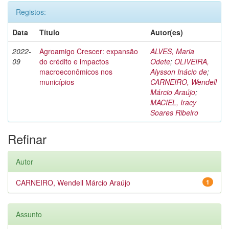
Registos:
Data
Título
Autor(es)
2022-
Agroamigo Crescer: expansão
ALVES, Maria
09
do crédito e impactos
Odete
;
OLIVEIRA,
macroeconômicos nos
Alysson Inácio de
;
municípios
CARNEIRO, Wendell
Márcio Araújo
;
MACIEL, Iracy
Soares Ribeiro
Refinar
Autor
CARNEIRO, Wendell Márcio Araújo
1
Assunto