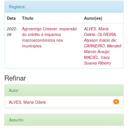
Registos:
Data
Título
Autor(es)
2022-
Agroamigo Crescer: expansão
ALVES, Maria
09
do crédito e impactos
Odete
;
OLIVEIRA,
macroeconômicos nos
Alysson Inácio de
;
municípios
CARNEIRO, Wendell
Márcio Araújo
;
MACIEL, Iracy
Soares Ribeiro
Refinar
Autor
ALVES, Maria Odete
1
Assunto