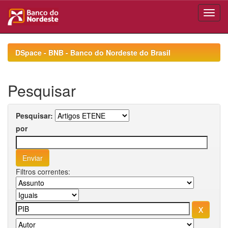
Skip
navigation
DSpace - BNB - Banco do Nordeste do Brasil
Pesquisar
Pesquisar:
por
Filtros correntes: