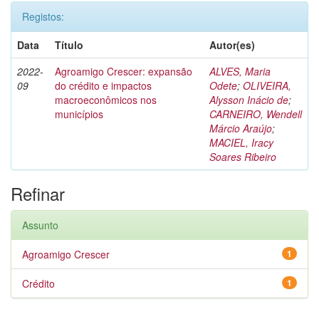
Registos:
Data
Título
Autor(es)
2022-
Agroamigo Crescer: expansão
ALVES, Maria
09
do crédito e impactos
Odete
;
OLIVEIRA,
macroeconômicos nos
Alysson Inácio de
;
municípios
CARNEIRO, Wendell
Márcio Araújo
;
MACIEL, Iracy
Soares Ribeiro
Refinar
Assunto
Agroamigo Crescer
1
Crédito
1