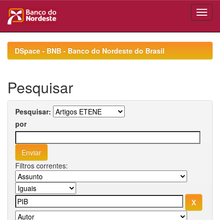
Skip
navigation
DSpace - BNB - Banco do Nordeste do Brasil
Pesquisar
Pesquisar:
por
Filtros correntes: