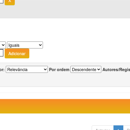
or:
Por ordem
Autores/Regi