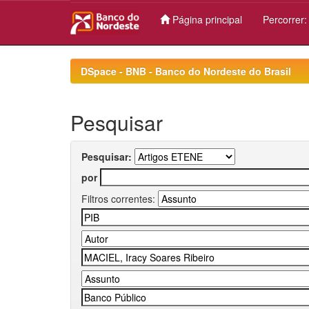
Página principal
Percorrer
Skip
navigation
DSpace - BNB - Banco do Nordeste do Brasil
Pesquisar
Pesquisar:
por
Filtros correntes: