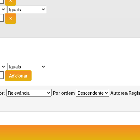
or:
Por ordem
Autores/Regi