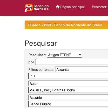
Página principal
Percorrer
Skip
navigation
DSpace - BNB - Banco do Nordeste do Brasil
Pesquisar
Pesquisar:
por
Filtros correntes: