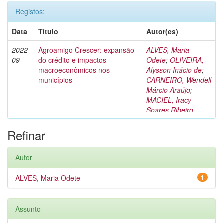
Registos:
Data
Título
Autor(es)
2022-
Agroamigo Crescer: expansão
ALVES, Maria
09
do crédito e impactos
Odete
;
OLIVEIRA,
macroeconômicos nos
Alysson Inácio de
;
municípios
CARNEIRO, Wendell
Márcio Araújo
;
MACIEL, Iracy
Soares Ribeiro
Refinar
Autor
ALVES, Maria Odete
1
Assunto