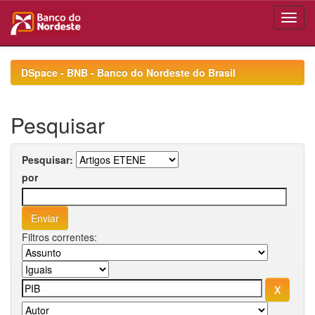
Skip
navigation
DSpace - BNB - Banco do Nordeste do Brasil
Pesquisar
Pesquisar:
por
Filtros correntes: