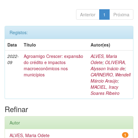
Anterior
1
Próxima
Registos:
Data
Título
Autor(es)
2022-
Agroamigo Crescer: expansão
ALVES, Maria
09
do crédito e impactos
Odete
;
OLIVEIRA,
macroeconômicos nos
Alysson Inácio de
;
municípios
CARNEIRO, Wendell
Márcio Araújo
;
MACIEL, Iracy
Soares Ribeiro
Refinar
Autor
ALVES, Maria Odete
1