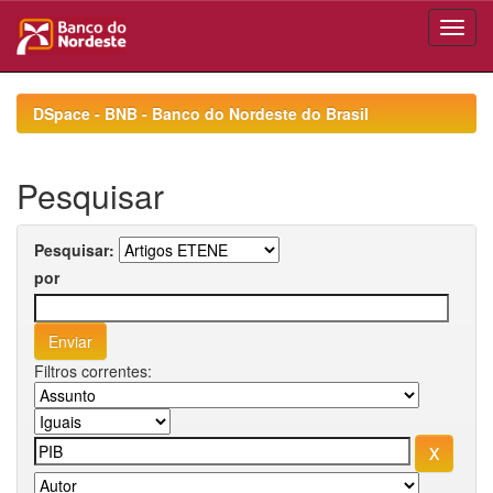
Skip
navigation
DSpace - BNB - Banco do Nordeste do Brasil
Pesquisar
Pesquisar:
por
Filtros correntes: