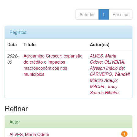
Anterior
1
Próxima
Registos:
Data
Título
Autor(es)
2022-
Agroamigo Crescer: expansão
ALVES, Maria
09
do crédito e impactos
Odete
;
OLIVEIRA,
macroeconômicos nos
Alysson Inácio de
;
municípios
CARNEIRO, Wendell
Márcio Araújo
;
MACIEL, Iracy
Soares Ribeiro
Refinar
Autor
ALVES, Maria Odete
1