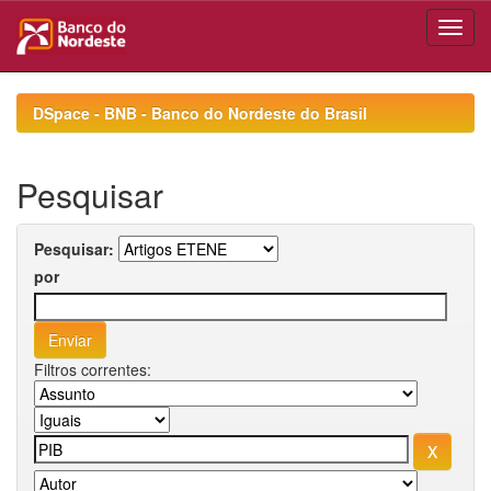
Skip
navigation
DSpace - BNB - Banco do Nordeste do Brasil
Pesquisar
Pesquisar:
por
Filtros correntes: