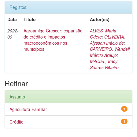
Registos:
Data
Título
Autor(es)
2022-
Agroamigo Crescer: expansão
ALVES, Maria
09
do crédito e impactos
Odete
;
OLIVEIRA,
macroeconômicos nos
Alysson Inácio de
;
municípios
CARNEIRO, Wendell
Márcio Araújo
;
MACIEL, Iracy
Soares Ribeiro
Refinar
Assunto
Agricultura Familiar
1
Crédito
1