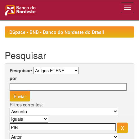
Skip
navigation
DSpace - BNB - Banco do Nordeste do Brasil
Pesquisar
Pesquisar:
por
Filtros correntes: