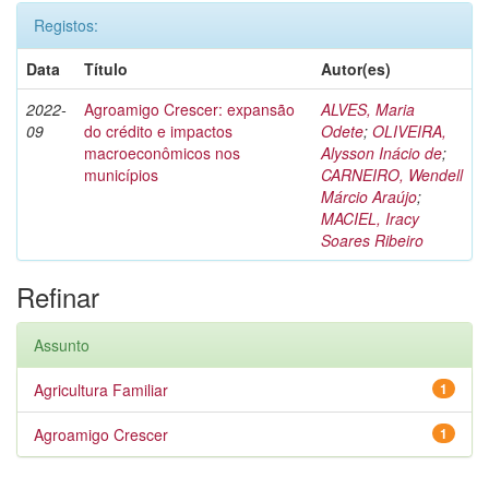
Registos:
Data
Título
Autor(es)
2022-
Agroamigo Crescer: expansão
ALVES, Maria
09
do crédito e impactos
Odete
;
OLIVEIRA,
macroeconômicos nos
Alysson Inácio de
;
municípios
CARNEIRO, Wendell
Márcio Araújo
;
MACIEL, Iracy
Soares Ribeiro
Refinar
Assunto
Agricultura Familiar
1
Agroamigo Crescer
1