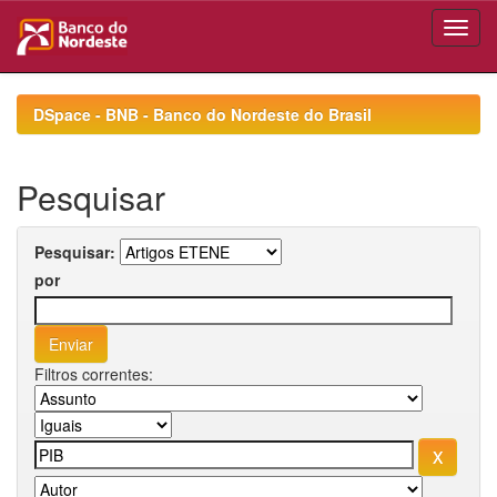
Skip
navigation
DSpace - BNB - Banco do Nordeste do Brasil
Pesquisar
Pesquisar:
por
Filtros correntes: